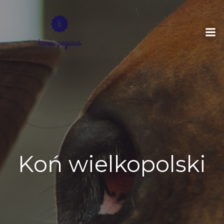
Skip
to
content
Koń wielkopolski