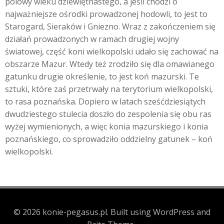
polowy wieku dziewiętnastego, a jeśli chodzi o
najważniejsze ośrodki prowadzonej hodowli, to jest to
Starogard, Sieraków i Gniezno. Wraz z zakończeniem się
działań prowadzonych w ramach drugiej wojny
światowej, część koni wielkopolski udało się zachować na
obszarze Mazur. Wtedy też zrodziło się dla omawianego
gatunku drugie określenie, to jest koń mazurski. Te
sztuki, które zaś przetrwały na terytorium wielkopolski,
to rasa poznańska. Dopiero w latach sześćdziesiątych
dwudziestego stulecia doszło do zespolenia się obu ras
wyżej wymienionych, a więc konia mazurskiego i konia
poznańskiego, co sprowadziło oddzielny gatunek – koń
wielkopolski.
© 2026 konie-pegasus.pl. Built using WordPress and