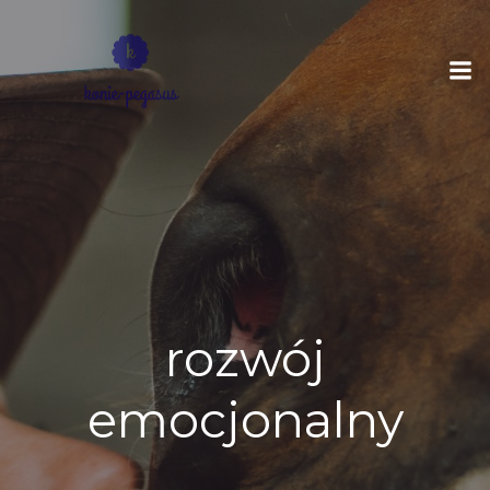
Skip
to
content
rozwój
emocjonalny