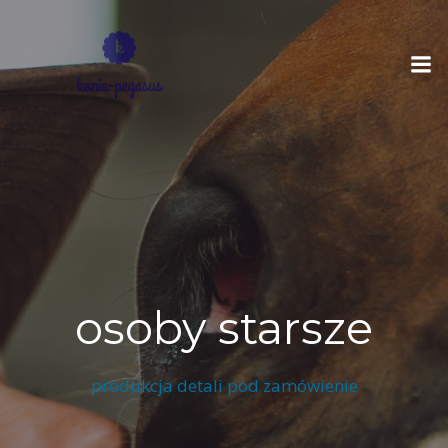
Skip
to
content
osoby starsze
produkcja detali pod zamówienie