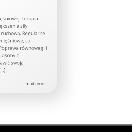
mięśniowej Terapia
kszenia siły
 ruchową. Regularne
mięśniowe, co
. Poprawa równowagi i
j osoby z
awić swoją
[…]
read more...