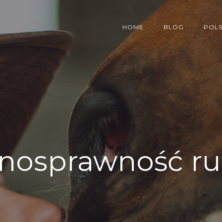
HOME
BLOG
POLS
łnosprawność r